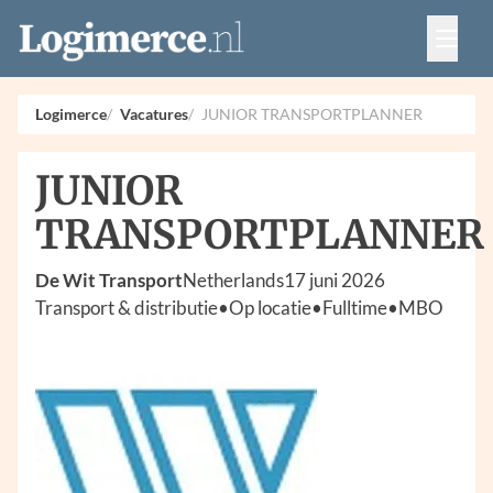
Vacatures
Events
Adverteren
Logimerce
Vacatures
JUNIOR TRANSPORTPLANNER
Partners
Contact
JUNIOR
TRANSPORTPLANNER
De Wit Transport
Netherlands
17 juni 2026
Transport & distributie
•
Op locatie
•
Fulltime
•
MBO