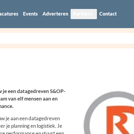
acatures
Events
Adverteren
Partners
Contact
uw je een datagedreven S&OP-
team van elf mensen aan en
mance.
uw je aan een datagedreven
r je planning en logistiek. Je
re performance en stuurt een