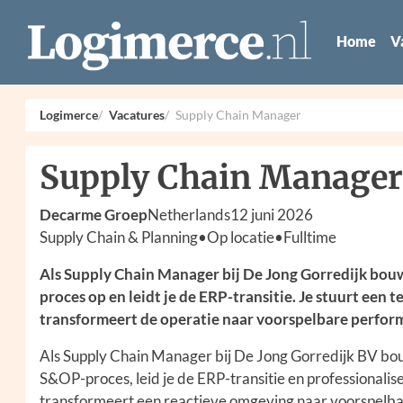
Home
V
Logimerce
Vacatures
Supply Chain Manager
Supply Chain Manager
Decarme Groep
Netherlands
12 juni 2026
Supply Chain & Planning
•
Op locatie
•
Fulltime
Als Supply Chain Manager bij De Jong Gorredijk bo
proces op en leidt je de ERP-transitie. Je stuurt een 
transformeert de operatie naar voorspelbare perfor
Als Supply Chain Manager bij De Jong Gorredijk BV bo
S&OP-proces, leid je de ERP-transitie en professionalisee
transformeert een reactieve omgeving naar voorspelba