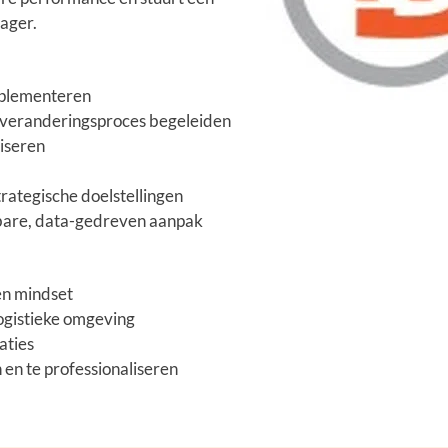
ager.
plementeren
it veranderingsproces begeleiden
liseren
ategische doelstellingen
bare, data-gedreven aanpak
en mindset
logistieke omgeving
aties
en te professionaliseren