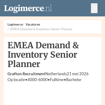
Vacatures
Events
Adverteren
Logimerce
Vacatures
Partners
EMEA Demand & Inventory Senior Planner
Contact
EMEA Demand &
Inventory Senior
Planner
Grafton Recruitment
Netherlands
21 mei 2026
Op locatie
•
4000-6000
•
Fulltime
•
Bachelor