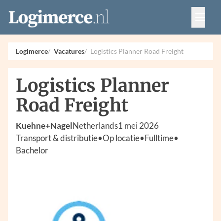
Vacatures
Events
Adverteren
Logimerce
Vacatures
Logistics Planner Road Freight
Partners
Contact
Logistics Planner
Road Freight
Kuehne+Nagel
Netherlands
1 mei 2026
Transport & distributie
•
Op locatie
•
Fulltime
•
Bachelor