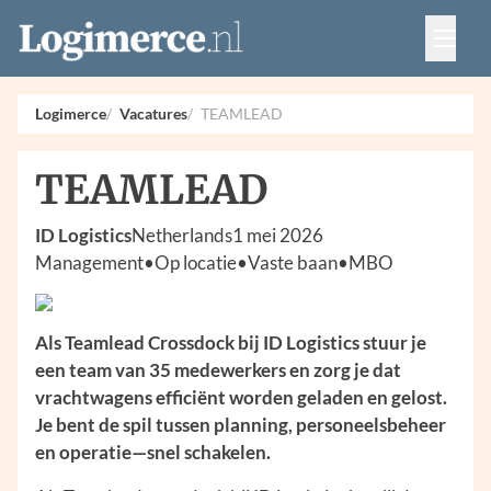
Vacatures
Events
Adverteren
Logimerce
Vacatures
TEAMLEAD
Partners
Contact
TEAMLEAD
ID Logistics
Netherlands
1 mei 2026
Management
•
Op locatie
•
Vaste baan
•
MBO
Als Teamlead Crossdock bij ID Logistics stuur je
een team van 35 medewerkers en zorg je dat
vrachtwagens efficiënt worden geladen en gelost.
Je bent de spil tussen planning, personeelsbeheer
en operatie—snel schakelen.