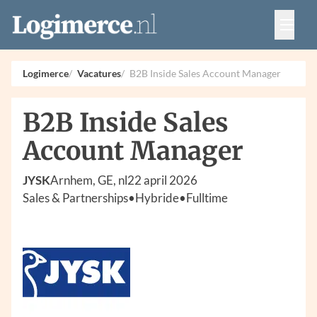
Vacatures
Events
Adverteren
Logimerce
Vacatures
B2B Inside Sales Account Manager
Partners
Contact
B2B Inside Sales
Account Manager
JYSK
Arnhem, GE, nl
22 april 2026
Sales & Partnerships
•
Hybride
•
Fulltime