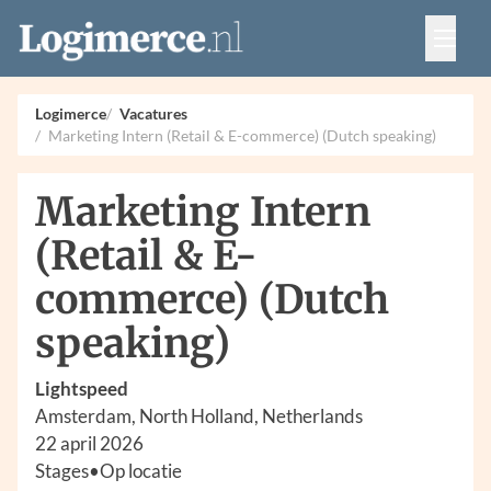
Vacatures
Events
Adverteren
Logimerce
Vacatures
Partners
Marketing Intern (Retail & E-commerce) (Dutch speaking)
Contact
Marketing Intern
(Retail & E-
commerce) (Dutch
speaking)
Lightspeed
Amsterdam, North Holland, Netherlands
22 april 2026
Stages
•
Op locatie