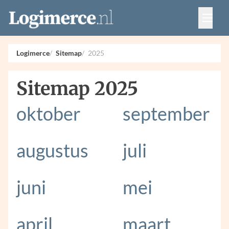
Vacatures
Events
Adverteren
Logimerce
Sitemap
2025
Partners
Contact
Sitemap 2025
oktober
september
augustus
juli
juni
mei
april
maart