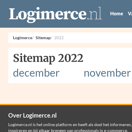
Home
V
Logimerce
Sitemap
2022
Sitemap 2022
december
november
Over Logimerce.nl
Logimerce.nl is het online platform en heeft als doel het informeren,
inspireren en bij elkaar brengen van professionals in e-commerce,