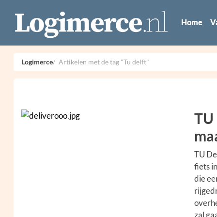
Home
V
Logimerce
Artikelen met de tag "Tu delft"
TU 
maa
TU Del
fiets 
die ee
rijged
overhe
zal ga