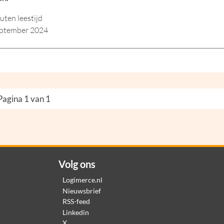
uten leestijd
eptember 2024
Pagina 1 van 1
Volg ons
Logimerce.nl
Nieuwsbrief
RSS-feed
Linkedin
X