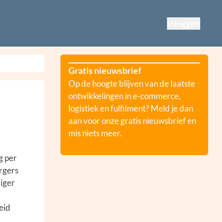
Inloggen
Gratis nieuwsbrief
Op de hoogte blijven van de laatste
ontwikkelingen in e-commerce,
logistiek en fulfilment? Meld je dan
aan voor onze gratis nieuwsbrief en
mis niets meer.
g per
orgers
liger
eid