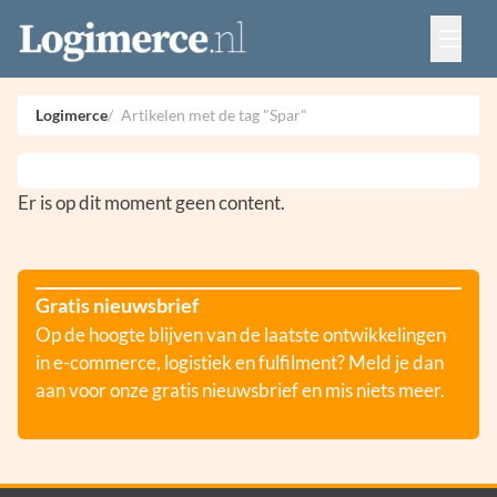
Vacatures
Events
Adverteren
Logimerce
Artikelen met de tag "Spar"
Partners
Contact
Er is op dit moment geen content.
Gratis nieuwsbrief
Op de hoogte blijven van de laatste ontwikkelingen
in e-commerce, logistiek en fulfilment? Meld je dan
aan voor onze gratis nieuwsbrief en mis niets meer.