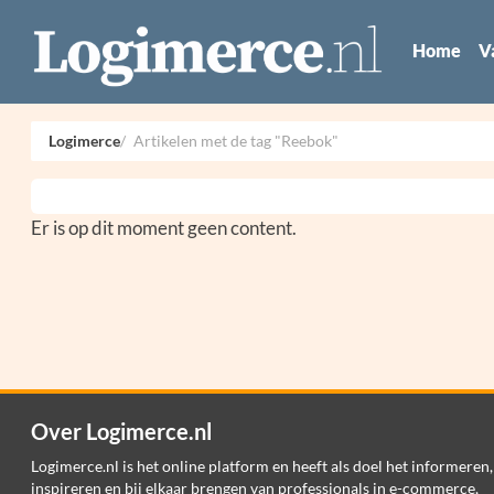
Home
V
Logimerce
Artikelen met de tag "Reebok"
Er is op dit moment geen content.
Over Logimerce.nl
Logimerce.nl is het online platform en heeft als doel het informeren,
inspireren en bij elkaar brengen van professionals in e-commerce,