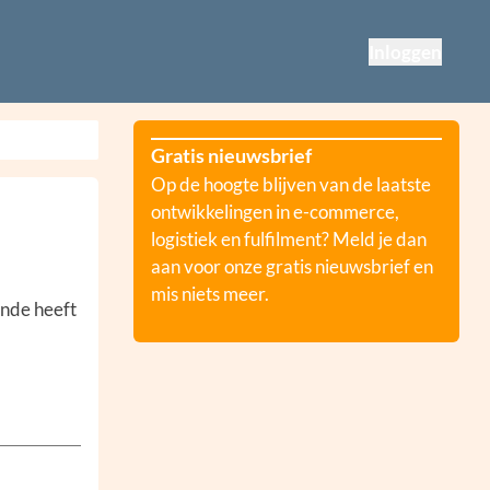
Inloggen
Gratis nieuwsbrief
Op de hoogte blijven van de laatste
ontwikkelingen in e-commerce,
logistiek en fulfilment? Meld je dan
aan voor onze gratis nieuwsbrief en
mis niets meer.
onde heeft