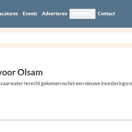
acatures
Events
Adverteren
Partners
Contact
 voor Olsam
 vaarwater terecht gekomen nu het een nieuwe investeringsr