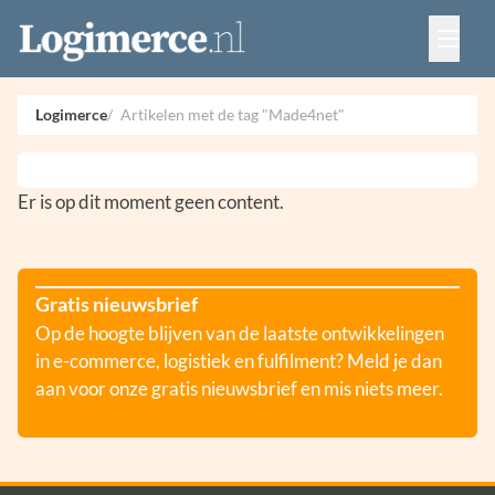
Vacatures
Events
Adverteren
Logimerce
Artikelen met de tag "Made4net"
Partners
Contact
Er is op dit moment geen content.
Gratis nieuwsbrief
Op de hoogte blijven van de laatste ontwikkelingen
in e-commerce, logistiek en fulfilment? Meld je dan
aan voor onze gratis nieuwsbrief en mis niets meer.