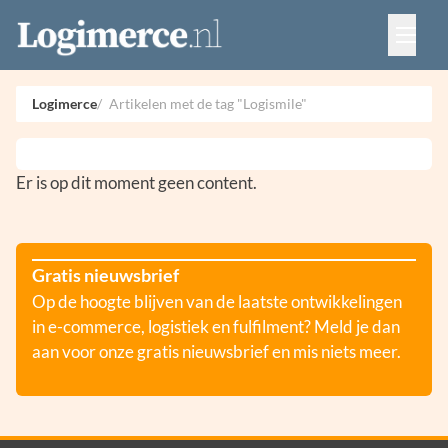
Vacatures
Events
Adverteren
Logimerce
Artikelen met de tag "Logismile"
Partners
Contact
Er is op dit moment geen content.
Gratis nieuwsbrief
Op de hoogte blijven van de laatste ontwikkelingen
in e-commerce, logistiek en fulfilment? Meld je dan
aan voor onze gratis nieuwsbrief en mis niets meer.