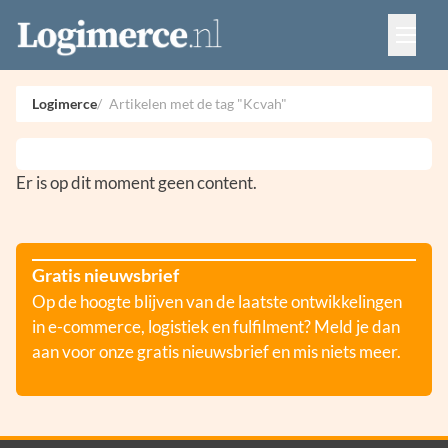
Vacatures
Events
Adverteren
Logimerce
Artikelen met de tag "Kcvah"
Partners
Contact
Er is op dit moment geen content.
Gratis nieuwsbrief
Op de hoogte blijven van de laatste ontwikkelingen
in e-commerce, logistiek en fulfilment? Meld je dan
aan voor onze gratis nieuwsbrief en mis niets meer.