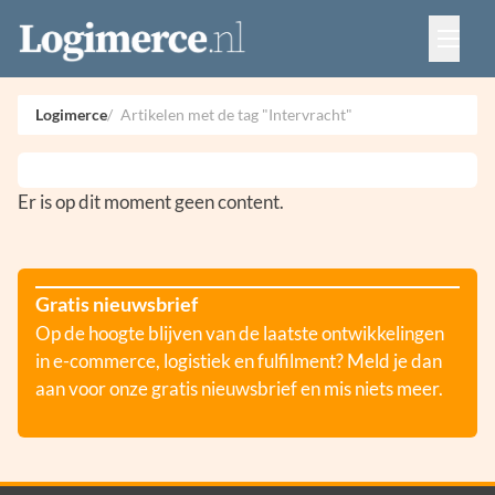
Vacatures
Events
Adverteren
Logimerce
Artikelen met de tag "Intervracht"
Partners
Contact
Er is op dit moment geen content.
Gratis nieuwsbrief
Op de hoogte blijven van de laatste ontwikkelingen
in e-commerce, logistiek en fulfilment? Meld je dan
aan voor onze gratis nieuwsbrief en mis niets meer.