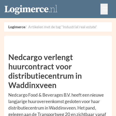
Vacatures
Events
Adverteren
Logimerce
Artikelen met de tag "Industrial real estate"
Partners
Contact
Nedcargo verlengt
huurcontract voor
distributiecentrum in
Waddinxveen
Nedcargo Food & Beverages B.V. heeft een nieuwe
langjarige huurovereenkomst gesloten voor haar
distributiecentrum in Waddinxveen. Het pand,
gelegen aan de Transportweg 20 en zichtbaar vanaf