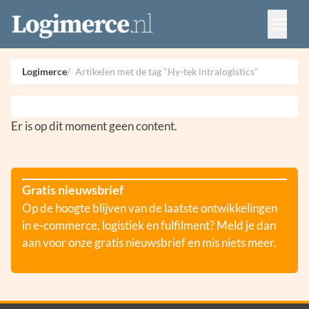
Vacatures
Events
Adverteren
Logimerce
Artikelen met de tag "Hy-tek intralogistics"
Partners
Contact
Er is op dit moment geen content.
Gratis nieuwsbrief
Op de hoogte blijven van de laatste ontwikkelingen
in e-commerce, logistiek en fulfilment? Meld je dan
aan voor onze gratis nieuwsbrief en mis niets meer.