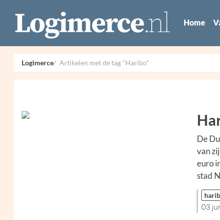
Home
V
Logimerce
Artikelen met de tag "Haribo"
Har
De Dui
van zi
euro i
stad N
hari
03 ju