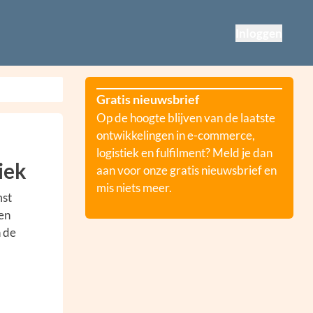
Inloggen
Gratis nieuwsbrief
Op de hoogte blijven van de laatste
ontwikkelingen in e-commerce,
logistiek en fulfilment? Meld je dan
iek
aan voor onze gratis nieuwsbrief en
mis niets meer.
mst
en
 de