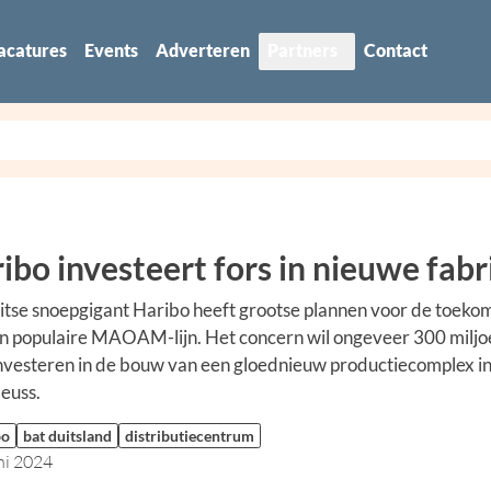
acatures
Events
Adverteren
Partners
Contact
ibo investeert fors in nieuwe fabr
tse snoepgigant Haribo heeft grootse plannen voor de toeko
jn populaire MAOAM-lijn. Het concern wil ongeveer 300 miljo
nvesteren in de bouw van een gloednieuw productiecomplex in
euss.
bo
bat duitsland
distributiecentrum
ni 2024