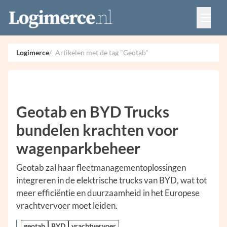
Vacatures
Events
Adverteren
Logimerce
Artikelen met de tag "Geotab"
Partners
Contact
Geotab en BYD Trucks
bundelen krachten voor
wagenparkbeheer
Geotab zal haar fleetmanagementoplossingen
integreren in de elektrische trucks van BYD, wat tot
meer efficiëntie en duurzaamheid in het Europese
vrachtvervoer moet leiden.
geotab
BYD
vrachtvervoer