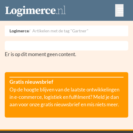
Vacatures
Events
Adverteren
Logimerce
Artikelen met de tag "Gartner"
Partners
Contact
Er is op dit moment geen content.
Gratis nieuwsbrief
Op de hoogte blijven van de laatste ontwikkelingen
in e-commerce, logistiek en fulfilment? Meld je dan
aan voor onze gratis nieuwsbrief en mis niets meer.