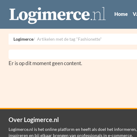
Home
V
Logimerce
Artikelen met de tag "Fashionette"
Er is op dit moment geen content.
Over Logimerce.nl
Logimerce.nl is het online platform en heeft als doel het informeren,
inspireren en bij elkaar brengen van professionals in e-commerce,