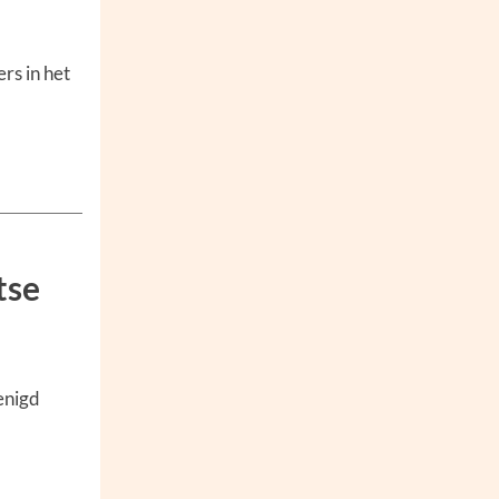
rs in het
tse
enigd