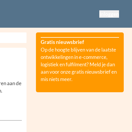
Inloggen
Gratis nieuwsbrief
Op de hoogte blijven van de laatste
ontwikkelingen in e-commerce,
logistiek en fulfilment? Meld je dan
aan voor onze gratis nieuwsbrief en
mis niets meer.
ren aan de
n.