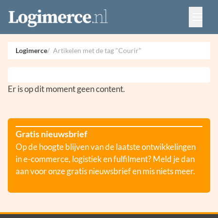
Vacatures
Events
Adverteren
Logimerce
Artikelen met de tag "Courir"
Partners
Contact
Er is op dit moment geen content.
Gratis nieuwsbrief
Op de hoogte blijven van de laatste ontwikkelingen
in e-commerce, logistiek en fulfilment? Meld je dan
aan voor onze gratis nieuwsbrief en mis niets meer.