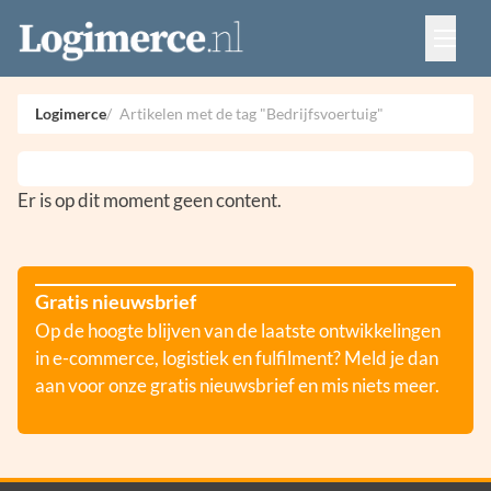
Vacatures
Events
Adverteren
Logimerce
Artikelen met de tag "Bedrijfsvoertuig"
Partners
Contact
Er is op dit moment geen content.
Gratis nieuwsbrief
Op de hoogte blijven van de laatste ontwikkelingen
in e-commerce, logistiek en fulfilment? Meld je dan
aan voor onze gratis nieuwsbrief en mis niets meer.