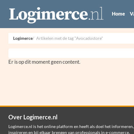
Home
V
Logimerce
Artikelen met de tag "Avocadostore"
Er is op dit moment geen content.
Over Logimerce.nl
Logimerce.nl is het online platform en heeft als doel het informeren,
inspireren en bij elkaar brengen van professionals in e-commerce,