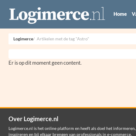
Home
V
Logimerce
Artikelen met de tag "Astro"
Er is op dit moment geen content.
Over Logimerce.nl
Logimerce.nl is het online platform en heeft als doel het informeren,
inspireren en bij elkaar brengen van professionals in e-commerce,