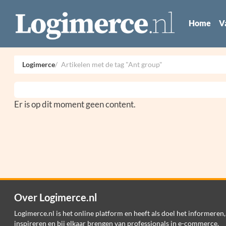
Home
V
Logimerce
Artikelen met de tag "Ant group"
Er is op dit moment geen content.
Over Logimerce.nl
Logimerce.nl is het online platform en heeft als doel het informeren,
inspireren en bij elkaar brengen van professionals in e-commerce,