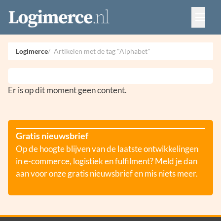
Vacatures
Events
Adverteren
Logimerce
Artikelen met de tag "Alphabet"
Partners
Contact
Er is op dit moment geen content.
Gratis nieuwsbrief
Op de hoogte blijven van de laatste ontwikkelingen
in e-commerce, logistiek en fulfilment? Meld je dan
aan voor onze gratis nieuwsbrief en mis niets meer.