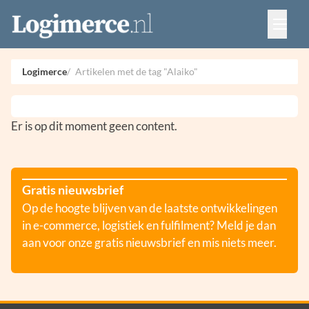
Vacatures
Events
Adverteren
Logimerce
Artikelen met de tag "Alaiko"
Partners
Contact
Er is op dit moment geen content.
Gratis nieuwsbrief
Op de hoogte blijven van de laatste ontwikkelingen
in e-commerce, logistiek en fulfilment? Meld je dan
aan voor onze gratis nieuwsbrief en mis niets meer.