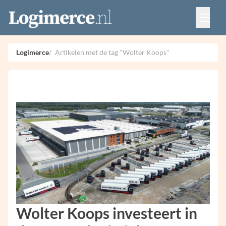
Vacatures
Events
Adverteren
Logimerce
Artikelen met de tag "Wolter Koops"
Partners
Contact
Wolter Koops investeert in