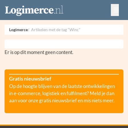
Vacatures
Events
Adverteren
Logimerce
Artikelen met de tag "Winc"
Partners
Contact
Er is op dit moment geen content.
Gratis nieuwsbrief
Op de hoogte blijven van de laatste ontwikkelingen
in e-commerce, logistiek en fulfilment? Meld je dan
aan voor onze gratis nieuwsbrief en mis niets meer.