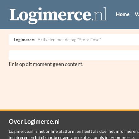
Home
V
Logimerce
Artikelen met de tag "Stora Enso"
Er is op dit moment geen content.
Over Logimerce.nl
Logimerce.nl is het online platform en heeft als doel het informeren,
inspireren en bij elkaar brengen van professionals in e-commerce,