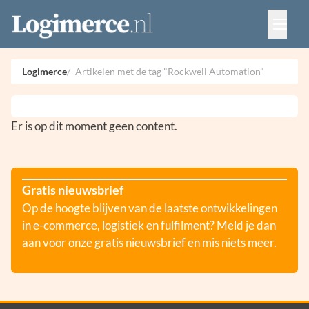
Vacatures
Events
Adverteren
Logimerce
Artikelen met de tag "Rockwell Automation"
Partners
Contact
Er is op dit moment geen content.
Gratis nieuwsbrief
Op de hoogte blijven van de laatste ontwikkelingen
in e-commerce, logistiek en fulfilment? Meld je dan
aan voor onze gratis nieuwsbrief en mis niets meer.