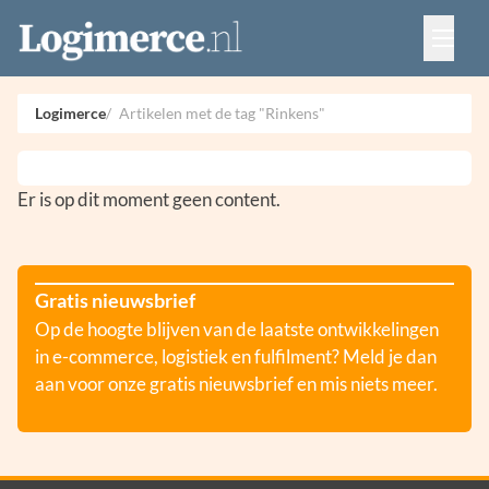
Vacatures
Events
Adverteren
Logimerce
Artikelen met de tag "Rinkens"
Partners
Contact
Er is op dit moment geen content.
Gratis nieuwsbrief
Op de hoogte blijven van de laatste ontwikkelingen
in e-commerce, logistiek en fulfilment? Meld je dan
aan voor onze gratis nieuwsbrief en mis niets meer.