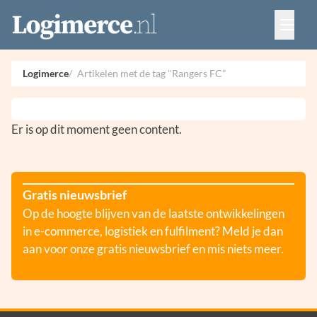
Vacatures
Events
Adverteren
Logimerce
Artikelen met de tag "Rangers FC"
Partners
Contact
Er is op dit moment geen content.
Gratis nieuwsbrief
Op de hoogte blijven van de laatste ontwikkelingen
in e-commerce, logistiek en fulfilment? Meld je dan
aan voor onze gratis nieuwsbrief en mis niets meer.