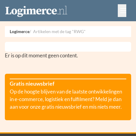
Vacatures
Events
Adverteren
Logimerce
Artikelen met de tag "RWG"
Partners
Contact
Er is op dit moment geen content.
Gratis nieuwsbrief
Op de hoogte blijven van de laatste ontwikkelingen
in e-commerce, logistiek en fulfilment? Meld je dan
aan voor onze gratis nieuwsbrief en mis niets meer.