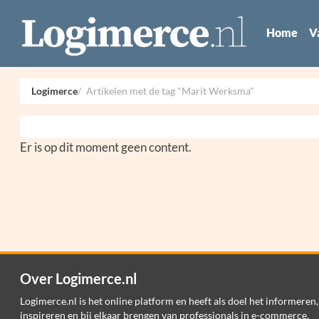
Home
V
Logimerce
Artikelen met de tag "Marit Werksma"
Er is op dit moment geen content.
Over Logimerce.nl
Logimerce.nl is het online platform en heeft als doel het informeren,
inspireren en bij elkaar brengen van professionals in e-commerce,