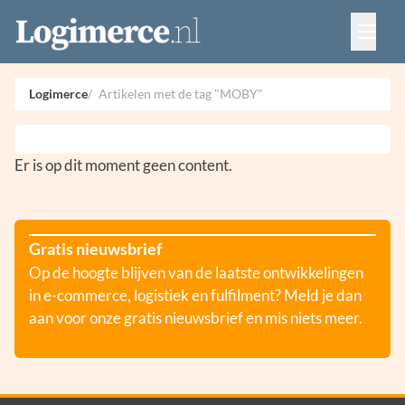
Vacatures
Events
Adverteren
Logimerce
Artikelen met de tag "MOBY"
Partners
Contact
Er is op dit moment geen content.
Gratis nieuwsbrief
Op de hoogte blijven van de laatste ontwikkelingen
in e-commerce, logistiek en fulfilment? Meld je dan
aan voor onze gratis nieuwsbrief en mis niets meer.