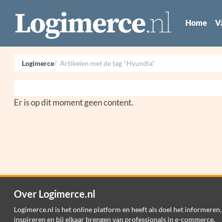
Home
V
Logimerce
Artikelen met de tag "Hyundia"
Er is op dit moment geen content.
Over Logimerce.nl
Logimerce.nl is het online platform en heeft als doel het informeren,
inspireren en bij elkaar brengen van professionals in e-commerce,