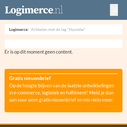
Vacatures
Events
Adverteren
Logimerce
Artikelen met de tag "Hyundai"
Partners
Contact
Er is op dit moment geen content.
Gratis nieuwsbrief
Op de hoogte blijven van de laatste ontwikkelingen
in e-commerce, logistiek en fulfilment? Meld je dan
aan voor onze gratis nieuwsbrief en mis niets meer.