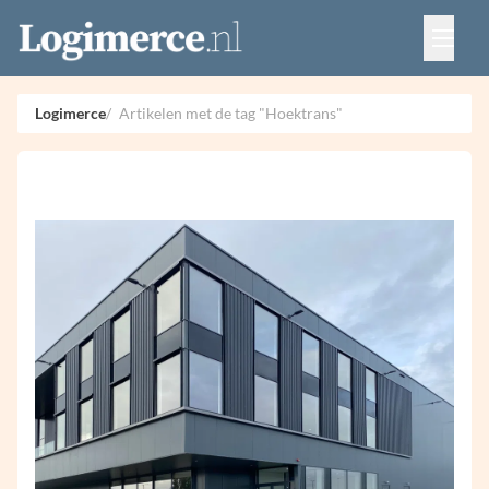
Vacatures
Events
Adverteren
Logimerce
Artikelen met de tag "Hoektrans"
Partners
Contact