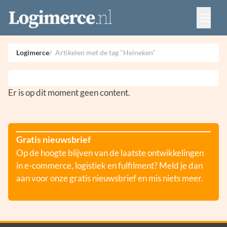
Vacatures
Events
Adverteren
Logimerce
Artikelen met de tag "Heineken"
Partners
Contact
Er is op dit moment geen content.
Gratis nieuwsbrief
Op de hoogte blijven van de laatste ontwikkelingen
in e-commerce, logistiek en fulfilment? Meld je dan
aan voor onze gratis nieuwsbrief en mis niets meer.