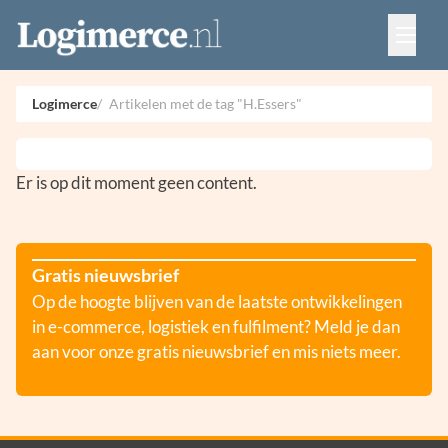
Vacatures
Events
Adverteren
Logimerce
Artikelen met de tag "H.Essers"
Partners
Contact
Er is op dit moment geen content.
Gratis nieuwsbrief
Op de hoogte blijven van de laatste ontwikkelingen
in e-commerce, logistiek en fulfilment? Meld je dan
aan voor onze gratis nieuwsbrief en mis niets meer.