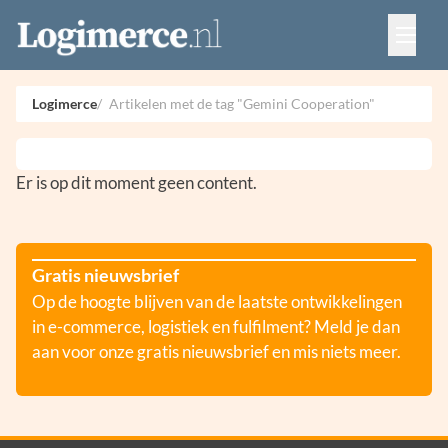
Vacatures
Events
Adverteren
Logimerce
Artikelen met de tag "Gemini Cooperation"
Partners
Contact
Er is op dit moment geen content.
Gratis nieuwsbrief
Op de hoogte blijven van de laatste ontwikkelingen
in e-commerce, logistiek en fulfilment? Meld je dan
aan voor onze gratis nieuwsbrief en mis niets meer.