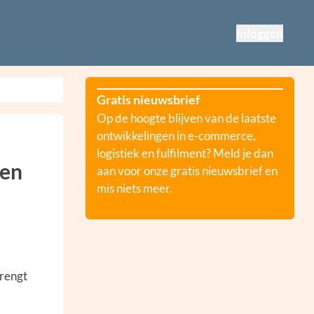
Inloggen
Gratis nieuwsbrief
Op de hoogte blijven van de laatste
ontwikkelingen in e-commerce,
logistiek en fulfilment? Meld je dan
ven
aan voor onze gratis nieuwsbrief en
mis niets meer.
brengt