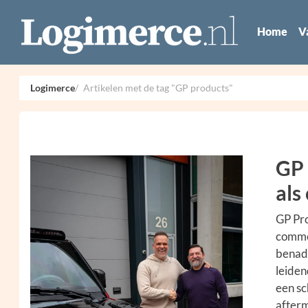
Home
V
Logimerce
Artikelen met de tag "GP products"
GP 
als
GP Pro
commer
benad
leiden
een sc
afterm