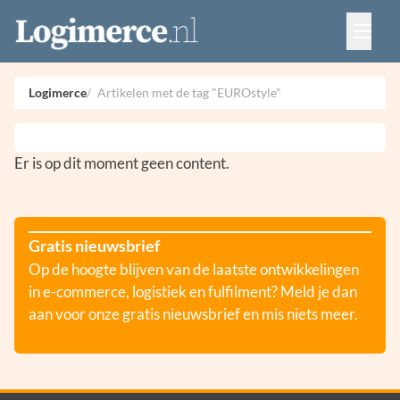
Vacatures
Events
Adverteren
Logimerce
Artikelen met de tag "EUROstyle"
Partners
Contact
Er is op dit moment geen content.
Gratis nieuwsbrief
Op de hoogte blijven van de laatste ontwikkelingen
in e-commerce, logistiek en fulfilment? Meld je dan
aan voor onze gratis nieuwsbrief en mis niets meer.