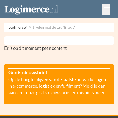
Vacatures
Events
Adverteren
Logimerce
Artikelen met de tag "Brexit"
Partners
Contact
Er is op dit moment geen content.
Gratis nieuwsbrief
Op de hoogte blijven van de laatste ontwikkelingen
in e-commerce, logistiek en fulfilment? Meld je dan
aan voor onze gratis nieuwsbrief en mis niets meer.