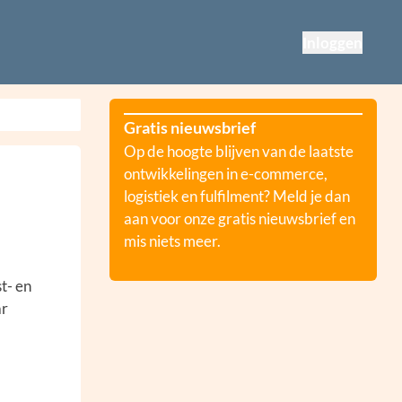
Inloggen
Gratis nieuwsbrief
Op de hoogte blijven van de laatste
ontwikkelingen in e-commerce,
logistiek en fulfilment? Meld je dan
aan voor onze gratis nieuwsbrief en
mis niets meer.
t- en
ar