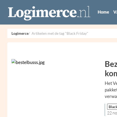
Home
V
Logimerce
Artikelen met de tag "Black Friday"
Bez
kom
Het Ve
pakket
verwac
Blac
22 n