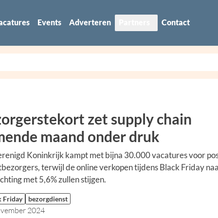
acatures
Events
Adverteren
Partners
Contact
orgerstekort zet supply chain
ende maand onder druk
renigd Koninkrijk kampt met bijna 30.000 vacatures voor pos
bezorgers, terwijl de online verkopen tijdens Black Friday na
hting met 5,6% zullen stijgen.
k Friday
bezorgdienst
ovember 2024